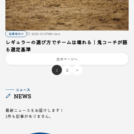
指導者向け
2025-10-07
969 view
レギュラーの選び方でチームは壊れる｜鬼コーチが語
る選定基準
次のページへ
1
2
>
ニュース
NEWS
最新ニュースをお届けします！
1件も記事がありません。