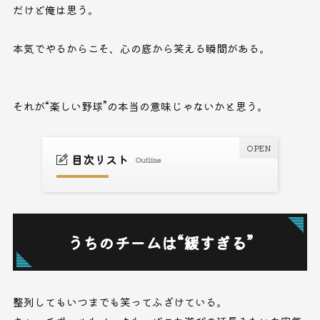
だけど俺は思う。
本気でやるからこそ、心の底から笑える瞬間がある。
それが“楽しい野球”の本当の意味じゃないかと思う。
目次リスト
Outline
うちのチームは“緩すぎる”
1.
“楽しい野球”と“甘い野球”は違う
2.
うちのチームは“緩すぎる”
仲が良すぎる“甘え”の空気
3.
本気でやるから、笑える瞬間がある
4.
整列してもいつまでも笑ってふざけている。
“楽しい野球”は、楽な野球じゃない
5.