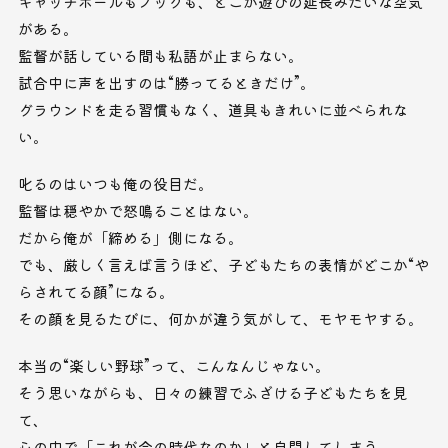
キャッチボールもノックも、どこか遊びの延長みたいな空気
がある。
監督が話している間も私語が止まらない。
試合中に声を出すのは“勝ってるときだけ”。
グラウンドを走る習慣もなく、道具もきれいに並べられな
い。
叱るのはいつも俺の役目だ。
監督は穏やかで怒鳴ることはない。
だから俺が「締める」側になる。
でも、厳しく言えば言うほど、子どもたちの表情がどこか“や
らされてる顔”になる。
その顔を見るたびに、何かが違う気がして、モヤモヤする。
本当の“楽しい野球”って、こんなんじゃない。
そう思いながらも、日々の練習でふざける子どもたちを見
て、
心の中で「これが今の時代なのか」と自問してしまう。